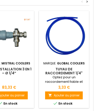
<
>
:
MISTRAL COOLERS
MARQUE:
GLOBAL COOLERS
MARQUE
NSTALLATION 3 EN 1
TUYAU DE
EVEREST
– Ø 1/4″
RACCORDEMENT 1/4"
POUR FONTAINE À EAU
Optez pour un
Avec un ki
raccordement fiable et
d'ut
durable pour votre fontaine
Mountai
83,33 €
3,33 €
à eau grâce à notre tuyau
Refroi
1/4" haute qualité, simple à
Mountai
Ajouter au panier
Ajouter au panier
A


installer et performant.
en opti


En stock
En stock
poi
Distri