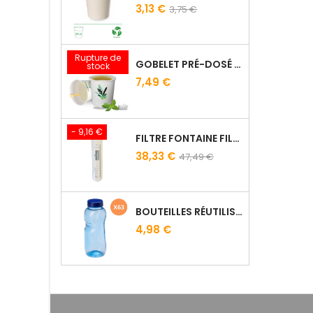
3,13 €
3,75 €
Rupture de
GOBELET PRÉ-DOSÉ THÉ À LA MENTHE - SACHET DE 15
stock
7,49 €
- 9,16 €
FILTRE FONTAINE FILTROPURE 5000F
38,33 €
47,49 €
BOUTEILLES RÉUTILISABLES 50 CL AVEC BOUCHON CLASSIQUE
4,98 €