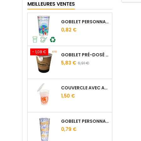
à eau 
MEILLEURES VENTES
desig
irrépr
sa
GOBELET PERSONNALISÉ 25/33 CL - IMPRESSION QUADRICHROMIE DIGITALE
0,82 €
- 1,08 €
GOBELET PRÉ-DOSÉ CACAO VAN HOUTEN - SACHET DE 10
5,83 €
6,91 €
COUVERCLE AVEC ANSE POUR GOBELET RÉUTILISABLE 25/33 CL
1,50 €
GOBELET PERSONNALISÉ 50 CL TRANSPARENT – IMPRESSION QUADRICHROMIE
0,79 €