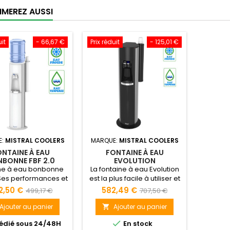
IMEREZ AUSSI
uit
- 66,67 €
Prix réduit
- 125,01 €
E:
MISTRAL COOLERS
MARQUE:
MISTRAL COOLERS
NTAINE À EAU
FONTAINE À EAU
BONNE FBF 2.0
EVOLUTION
ine à eau bonbonne
La fontaine à eau Evolution
 Ses performances et
est la plus facile à utiliser et
légance la rendent
à entretenir. Compacte et
2,50 €
582,49 €
499,17 €
707,50 €
sable dans tous les
ergonomique, la fontaine a
nements de travail.
eau Evolution est
Ajouter au panier
Ajouter au panier

 pour la pureté et
spécialement conçue pour

édié sous 24/48H
En stock
nce avec la fontaine
les bureaux, magasins,