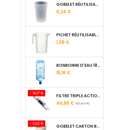
GOBELET RÉUTILISABLE 12.5/20 CL GALOPIN - VIN
0,24 €
PICHET RÉUTILISABLE 1L
1,08 €
BONBONNE D'EAU 18.9L POUR FONTAINE À EAU
15,16 €
- 14,17 €
FILTRE TRIPLE ACTION FILTROPURE® 5000
46,66 €
60,83 €
- 0,62 €
GOBELET CARTON BLANC 21 CL