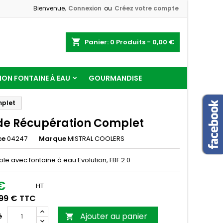
Bienvenue,
Connexion
ou
Créez votre compte
shopping_cart
Panier:
0
Produits - 0,00 €
ON FONTAINE À EAU
GOURMANDISE
mplet
de Récupération Complet
ce
04247
Marque
MISTRAL COOLERS
e avec fontaine à eau Evolution, FBF 2.0
€
HT
,99 € TTC
Ajouter au panier
é
