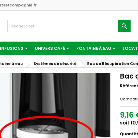
tsetcompagnie.fr

 INFUSIONS
UNIVERS CAFÉ
FONTAINE À EAU
LOCATI
taine à eau
Systèmes de sécurité
Bac de Récupération Co
Bac 
Référen
Compatibl
9,16 
soit 10
Quantit