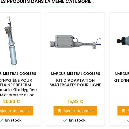
RES PRODUITS DANS LA MÊME CATÉGORIE :
E:
MISTRAL COOLERS
MARQUE:
MISTRAL COOLERS
MARQUE
 D’HYGIÈNE POUR
KIT D’ADAPTATION
KIT D’I
TAINE FBF/FBM
WATERSAFE® POUR LIGNE
POINT-D’UTILISATION
our le Kit d’Hygiène
M et profitez d’une
potable saine et
20,83 €
15,83 €
énique grâce à un
e jetable simple et
Ajouter au panier
Ajouter au panier


écologique !


En stock
En stock