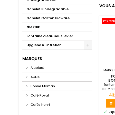
Biodégradables
VOUS A
Gobelet Biodégradable
Gobelet Carton Bioware
Prix réd
thé CBD
Fontaine à eau sous-évier
Hygiène & Entretien
MARQUES
Aluplast
MARQU
FO
AUDIS
BON
fonta
Bonne Maman
FBF 2.0
son é
43
Café Royal
utili
environ

Cafés henri
Optez

Exp
l’éléga