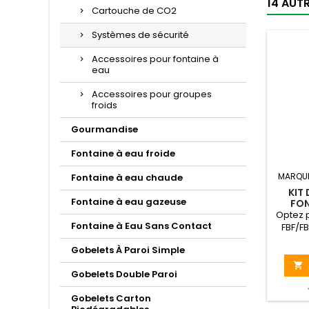
14 AUT
Cartouche de CO2
Systèmes de sécurité
Accessoires pour fontaine à
eau
Accessoires pour groupes
froids
Gourmandise
Fontaine à eau froide
MARQU
Fontaine à eau chaude
KIT
Fontaine à eau gazeuse
FON
Optez p
Fontaine à Eau Sans Contact
FBF/FB
eau 
Gobelets À Paroi Simple
hygi
systèm

Gobelets Double Paroi
Gobelets Carton