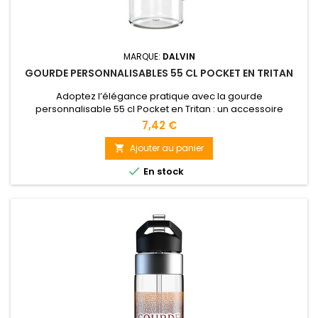
MARQUE:
DALVIN
GOURDE PERSONNALISABLES 55 CL POCKET EN TRITAN
Adoptez l’élégance pratique avec la gourde
personnalisable 55 cl Pocket en Tritan : un accessoire
robuste, sain et parfaitement adapté à vos activités
7,42 €
quotidiennes !
Ajouter au panier


En stock