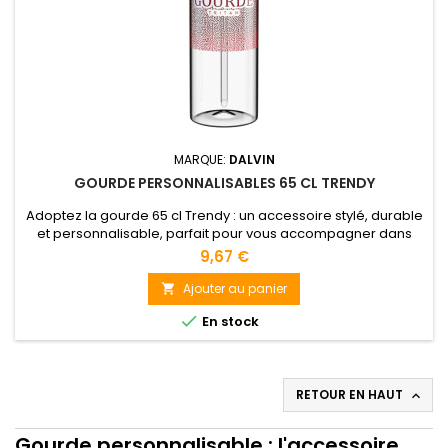
MARQUE:
DALVIN
GOURDE PERSONNALISABLES 65 CL TRENDY
Adoptez la gourde 65 cl Trendy : un accessoire stylé, durable
et personnalisable, parfait pour vous accompagner dans
toutes vos activités ! La gourde personnalisable 65 cl trendy,
9,67 €
un accessoire éco-responsable et indémodable
Ajouter au panier


En stock
RETOUR EN HAUT

Gourde personnalisable : l'accessoire