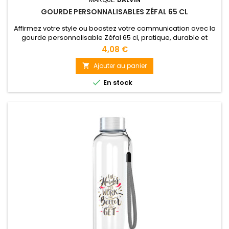
GOURDE PERSONNALISABLES ZÉFAL 65 CL
Affirmez votre style ou boostez votre communication avec la
gourde personnalisable Zéfal 65 cl, pratique, durable et
parfaitement adaptée à toutes vos activités.
4,08 €
Ajouter au panier


En stock