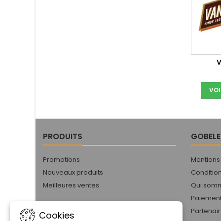
VOI
PRODUITS
GOBELE
Promotions
Mentions
Nouveaux produits
Conditio
Meilleures ventes
Qui som
Paiement
Partenai
Cookies