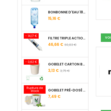
BONBONNE D'EAU 18.9L POUR FONTAINE À EAU
15,16 €
- 14,17 €
VOI
FILTRE TRIPLE ACTION FILTROPURE® 5000
46,66 €
60,83 €
- 0,62 €
GOBELET CARTON BLANC 21 CL
3,13 €
3,75 €
Rupture de
GOBELET PRÉ-DOSÉ THÉ À LA MENTHE - SACHET DE 15
stock
7,49 €