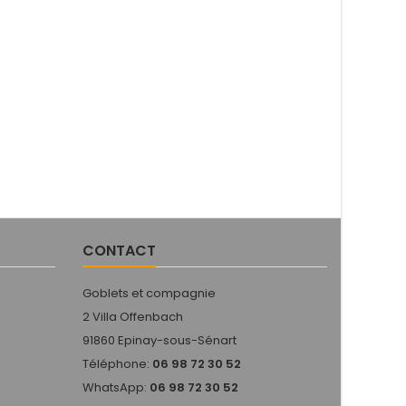
CONTACT
Goblets et compagnie
2 Villa Offenbach
91860 Epinay-sous-Sénart
Téléphone:
06 98 72 30 52
WhatsApp:
06 98 72 30 52