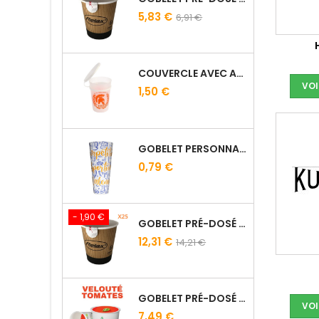
5,83 €
6,91 €
COUVERCLE AVEC ANSE POUR GOBELET RÉUTILISABLE 25/33 CL
VOI
1,50 €
GOBELET PERSONNALISÉ 50 CL TRANSPARENT – IMPRESSION QUADRICHROMIE
0,79 €
- 1,90 €
GOBELET PRÉ-DOSÉ CAFÉ TRADITION - SACHET DE 25
12,31 €
14,21 €
GOBELET PRÉ-DOSÉ VELOUTÉ TOMATE CROUTONS - SACHET DE 15
VOI
7,49 €