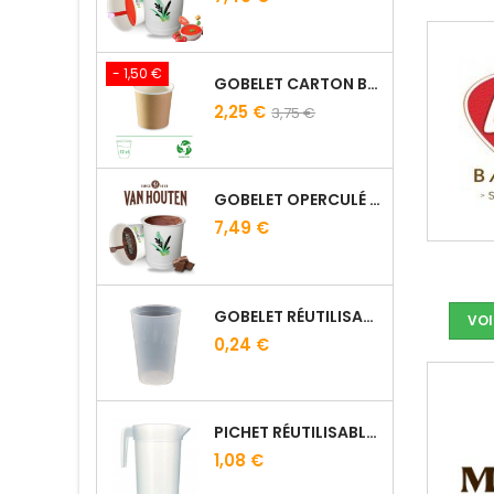
- 1,50 €
GOBELET CARTON BRUN 10 CL
2,25 €
3,75 €
GOBELET OPERCULÉ PRÉ-DOSÉ CACAO VAN HOUTEN - LOT DE 15
7,49 €
GOBELET RÉUTILISABLE 12.5/20 CL GALOPIN - VIN
VOI
0,24 €
PICHET RÉUTILISABLE 1L
1,08 €