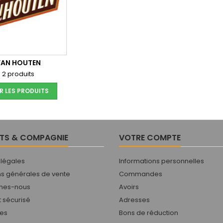
VAN HOUTEN
2 produits
R LES PRODUITS
TS & COMPAGNIE
VOTRE COMPTE
 légales
Informations personnelles
ns générales de vente
Commandes
mes-nous
Avoirs
 sécurisé
Adresses
res
Bons de réduction