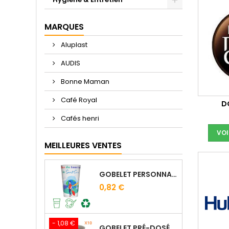
MARQUES
Aluplast
AUDIS
Bonne Maman
Café Royal
D
Cafés henri
VOI
MEILLEURES VENTES
GOBELET PERSONNALISÉ 25/33 CL - IMPRESSION QUADRICHROMIE DIGITALE
0,82 €
- 1,08 €
GOBELET PRÉ-DOSÉ CACAO VAN HOUTEN - SACHET DE 10