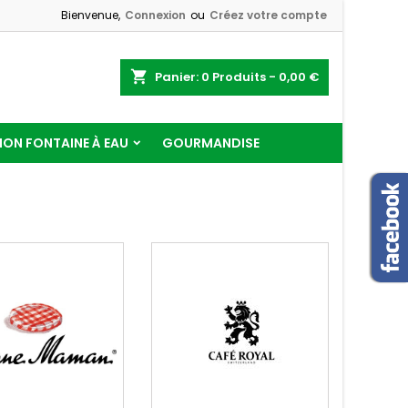
Bienvenue,
Connexion
ou
Créez votre compte
shopping_cart
Panier:
0
Produits - 0,00 €
ON FONTAINE À EAU
GOURMANDISE