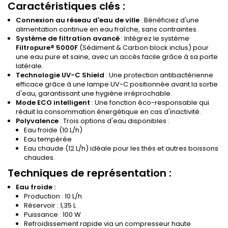
Caractéristiques clés :
Connexion au réseau d'eau de ville
: Bénéficiez d'une
alimentation continue en eau fraîche, sans contraintes.
Système de filtration avancé
: Intégrez le système
Filtropure® 5000F
(Sédiment & Carbon block inclus) pour
une eau pure et saine, avec un accès facile grâce à sa porte
latérale.
Technologie UV-C Shield
: Une protection antibactérienne
efficace grâce à une lampe UV-C positionnée avant la sortie
d'eau, garantissant une hygiène irréprochable.
Mode ECO intelligent
: Une fonction éco-responsable qui
réduit la consommation énergétique en cas d'inactivité.
Polyvalence
: Trois options d'eau disponibles :
Eau froide (10 L/h)
Eau tempérée
Eau chaude (12 L/h) idéale pour les thés et autres boissons
chaudes.
Techniques de représentation :
Eau froide :
Production : 10 L/h
Réservoir : 1,35 L
Puissance : 100 W
Refroidissement rapide via un compresseur haute