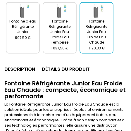
Fontaine à eau
Fontaine
Fontaine
Réfrigérante
Réfrigérante
Réfrigérante
Junior
Junior Eau
Junior Eau
Froide Eau
Froide Eau
907,50 €
Tempérée
Chaude
1 037,50 €
1 120,83 €
DESCRIPTION
DÉTAILS DU PRODUIT
Fontaine Réfrigérante Junior Eau Froide
Eau Chaude : compacte, économique et
performante
La Fontaine Réfrigérante Junior Eau Froide Eau Chaude est la
solution idéale pour les entreprises, écoles et environnements
professionnels à la recherche d’un équipement fiable, peu
encombrant et économique. Grâce à son design compact et à
ses technologies performantes, elle assure une distribution
d’eau fraîche et d’eau chaude dans des conditions d’hygiène