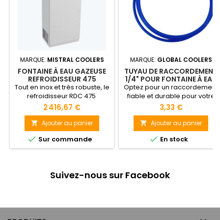
MARQUE:
MISTRAL COOLERS
MARQUE:
GLOBAL COOLERS
FONTAINE À EAU GAZEUSE
TUYAU DE RACCORDEMENT
REFROIDISSEUR 475
1/4" POUR FONTAINE À EAU
Tout en inox et très robuste, le
Optez pour un raccordement
refroidisseur RDC 475
fiable et durable pour votre
permet une optimisation
fontaine à eau grâce à notre
2 416,67 €
3,33 €
maximale d’eau fraîche dans
tuyau 1/4" haute qualité,
les cantines ou les
simple à installer et
Ajouter au panier
Ajouter au panier


réfectoires à forte rotation.
performant.


Sur commande
En stock
Suivez-nous sur Facebook