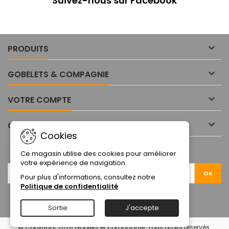
Suivez-nous sur Facebook
bureaux, salles de pause ou
service au verre dans les
salles d’attente.
ateliers, écoles, lieux publics.

PRODUITS

GOBELETS & COMPAGNIE

VOTRE COMPTE

CONTACT
Cookies
LETTRE D'INFORMATIONS
Ce magasin utilise des cookies pour améliorer
votre expérience de navigation.
Pour plus d'informations, consultez notre
Politique de confidentialité
.
Sortie
J'accepte
© Copyright 2026 Goblets et compagnie. Tous droits réservés.