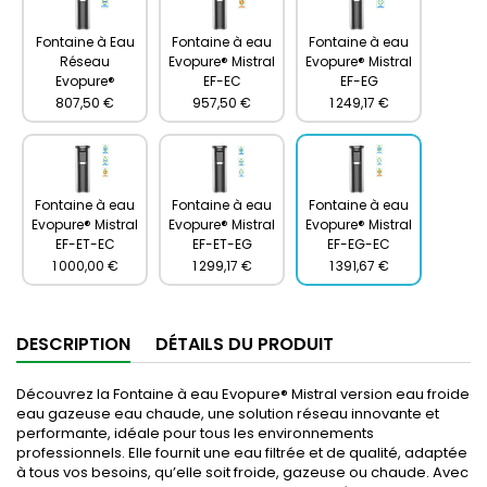
Fontaine à Eau
Fontaine à eau
Fontaine à eau
Réseau
Evopure® Mistral
Evopure® Mistral
Evopure®
EF-EC
EF-EG
807,50 €
957,50 €
1 249,17 €
Fontaine à eau
Fontaine à eau
Fontaine à eau
Evopure® Mistral
Evopure® Mistral
Evopure® Mistral
EF-ET-EC
EF-ET-EG
EF-EG-EC
1 000,00 €
1 299,17 €
1 391,67 €
DESCRIPTION
DÉTAILS DU PRODUIT
Découvrez la Fontaine à eau Evopure® Mistral version eau froide
eau gazeuse eau chaude, une solution réseau innovante et
performante, idéale pour tous les environnements
professionnels. Elle fournit une eau filtrée et de qualité, adaptée
à tous vos besoins, qu’elle soit froide, gazeuse ou chaude. Avec