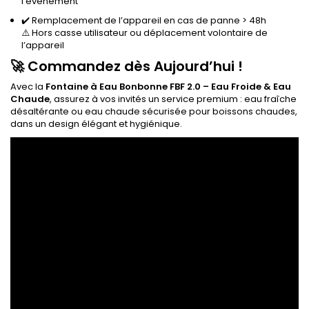
l’événement
✔️ Remplacement de l’appareil en cas de panne > 48h
⚠️ Hors casse utilisateur ou déplacement volontaire de
l’appareil
🚀 Commandez dès Aujourd’hui !
Avec la
Fontaine à Eau Bonbonne FBF 2.0 – Eau Froide & Eau
Chaude
, assurez à vos invités un service premium : eau fraîche
désaltérante ou eau chaude sécurisée pour boissons chaudes,
dans un design élégant et hygiénique.