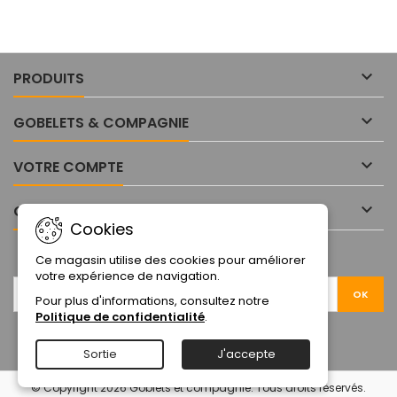

PRODUITS

GOBELETS & COMPAGNIE

VOTRE COMPTE

CONTACT
Cookies
LETTRE D'INFORMATIONS
Ce magasin utilise des cookies pour améliorer
votre expérience de navigation.
Pour plus d'informations, consultez notre
Politique de confidentialité
.
Sortie
J'accepte
© Copyright 2026 Goblets et compagnie. Tous droits réservés.