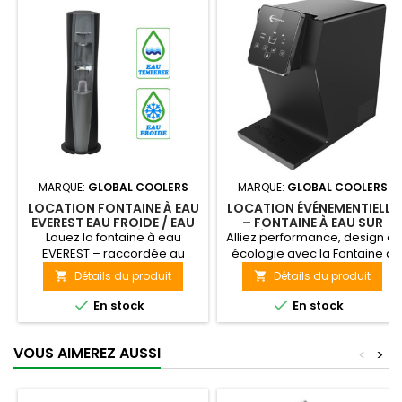
MARQUE:
GLOBAL COOLERS
MARQUE:
GLOBAL COOLERS
LOCATION FONTAINE À EAU
LOCATION ÉVÉNEMENTIELLE
EVEREST EAU FROIDE / EAU
– FONTAINE À EAU SUR
TEMPÉRÉ
RÉSEAU TT1 À POSER
Louez la fontaine à eau
Alliez performance, design et
EVEREST – raccordée au
écologie avec la Fontaine à
réseau, eau froide et
Eau TT1 : une solution
Détails du produit
Détails du produit


tempérée. Solution
compacte et élégante qui se
hygiénique, écologique et
connecte directement au


En stock
En stock
économique pour bureaux,
réseau d’eau de ville pour
écoles ou espaces publics.
une hydratation saine et
continue.
VOUS AIMEREZ AUSSI
<
>