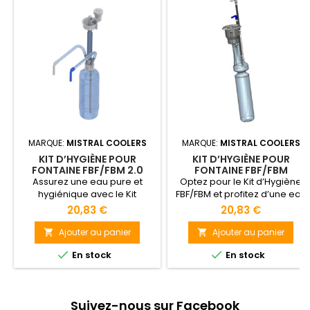
MARQUE:
MISTRAL COOLERS
MARQUE:
MISTRAL COOLERS
KIT D’HYGIÈNE POUR
KIT D’HYGIÈNE POUR
FONTAINE FBF/FBM 2.0
FONTAINE FBF/FBM
Assurez une eau pure et
Optez pour le Kit d’Hygiène
hygiénique avec le Kit
FBF/FBM et profitez d’une eau
d’Hygiène FBF/FBM 2.0 :
potable saine et hygiénique
20,83 €
20,83 €
simple, écologique et
grâce à un système jetable
compatible avec vos
simple et écologique !
Ajouter au panier
Ajouter au panier


fontaines Mistral !


En stock
En stock
Suivez-nous sur Facebook