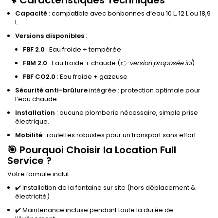
🔧 Caractéristiques Techniques
Capacité
: compatible avec bonbonnes d’eau 10 L, 12 L ou 18,9
L.
Versions disponibles
:
FBF 2.0
: Eau froide + tempérée
FBM 2.0
: Eau froide + chaude (
👉 version proposée ici
)
FBF CO2.0
: Eau froide + gazeuse
Sécurité anti-brûlure
intégrée : protection optimale pour
l’eau chaude.
Installation
: aucune plomberie nécessaire, simple prise
électrique.
Mobilité
: roulettes robustes pour un transport sans effort.
🎯 Pourquoi Choisir la Location Full
Service ?
Votre formule inclut :
✔️ Installation de la fontaine sur site (hors déplacement &
électricité)
✔️ Maintenance incluse pendant toute la durée de