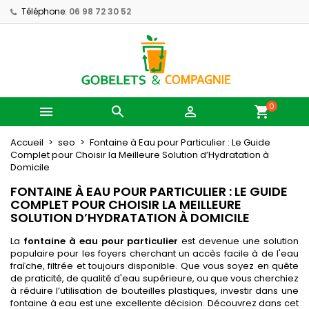
Téléphone:
06 98 72 30 52
0



shopping_cart
Accueil
seo
Fontaine à Eau pour Particulier : Le Guide
Complet pour Choisir la Meilleure Solution d’Hydratation à
Domicile
FONTAINE À EAU POUR PARTICULIER : LE GUIDE
COMPLET POUR CHOISIR LA MEILLEURE
SOLUTION D’HYDRATATION À DOMICILE
La
fontaine à eau pour particulier
est devenue une solution
populaire pour les foyers cherchant un accès facile à de l'eau
fraîche, filtrée et toujours disponible. Que vous soyez en quête
de praticité, de qualité d'eau supérieure, ou que vous cherchiez
à réduire l’utilisation de bouteilles plastiques, investir dans une
fontaine à eau est une excellente décision. Découvrez dans cet